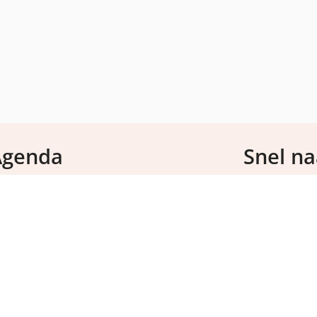
Agenda
Snel naa
Maatwerk
5 november 2026
Basisvoeding
etstoornissen en verstoord eetgedrag
Voeding en hers
Sport
14 december 2026
ENC international sport + exercise nutrition
Supplementen
onference
Recepten
Onze sportdiëti
mysportscienc