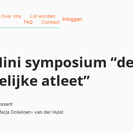
Over ons
Lid worden
Inloggen
FAQ
Contact
ini symposium “d
lijke atleet”
essant
arja Ockeloen- van der Hulst