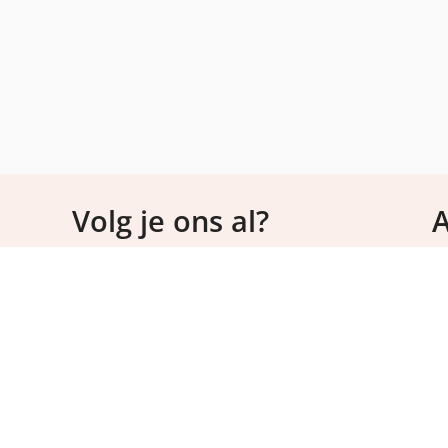
Volg je ons al?
Volg onze social kanalen voor tips en inspiratie
over voeding en sport.
E
IS
c