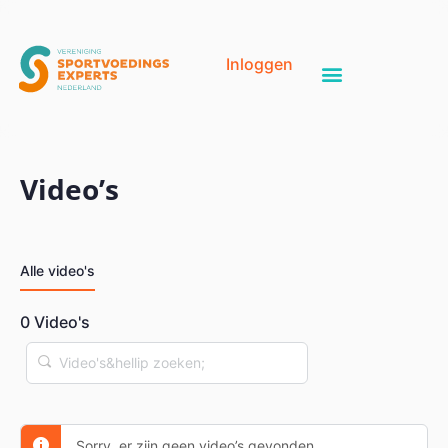
Inloggen
Video’s
Alle video's
0
Video's
Video's&hellip
zoeken;
Sorry, er zijn geen video’s gevonden.